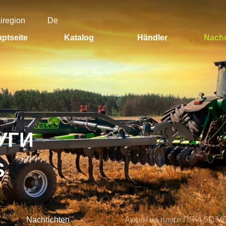
airegion
De
ptseite
Katalog
Händler
Nachr
УГИ
S
Nachrichten
Акция на плуги ПЧ-4.5П 