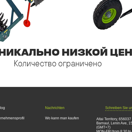
Schreiben Sie u
log
Nachrichten
rnehmensprofil
Wo kann man kaufen
Altai Territory, 656037
Barnaul, Lenin Ave, 1
(GMT+7)
MON-FRI from 8:30 to