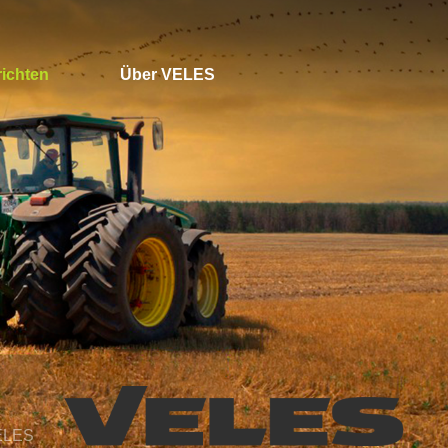
ichten
Über VELES
VELES