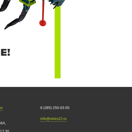
ns
8 (385) 250-03-05
info@veles22.ru
56А,
 17:30