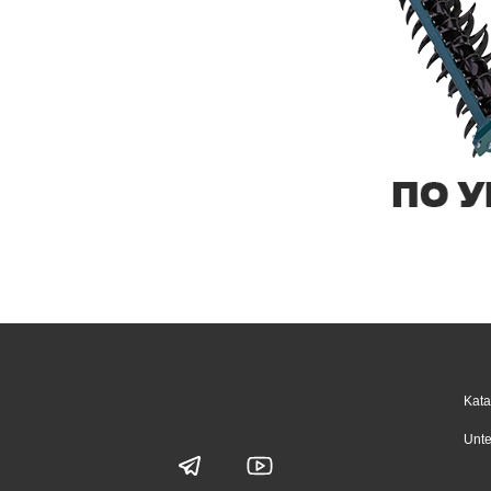
Kata
Unte