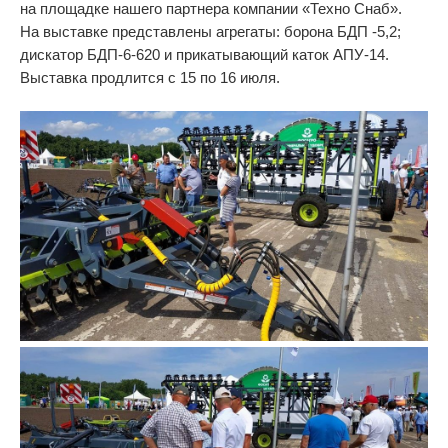
на площадке нашего партнера компании «Техно Снаб».
Walzen
На выставке представлены агрегаты: борона БДП -5,2;
дискатор
БДП-6-620
и прикатывающий каток
АПУ-14
.
Grubber
Выставка продлится с 15 по 16 июля.
Mehrzweckgeräte
Pflüge
Geräteträger