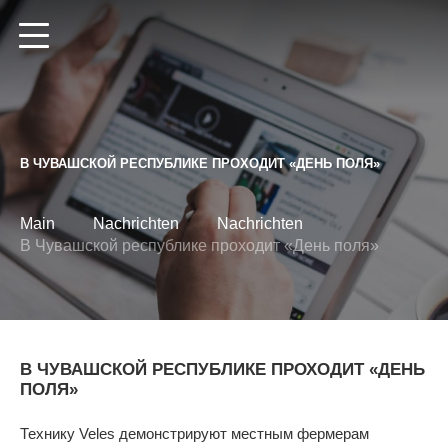
Altairegion
Ru
En
De
В ЧУВАШСКОЙ РЕСПУБЛИКЕ ПРОХОДИТ «ДЕНЬ ПОЛЯ»
Main
Nachrichten
Nachrichten
HAUPTSEITE
В Чувашской республике проходит «День поля»
KATALOG
HÄNDLER
Scheibeneggen
В ЧУВАШСКОЙ РЕСПУБЛИКЕ ПРОХОДИТ «ДЕНЬ
ПОЛЯ»
Striegel
NACHRICHTEN
Zinkeneggen
Технику Veles демонстрируют местным фермерам
ÜBER VELES