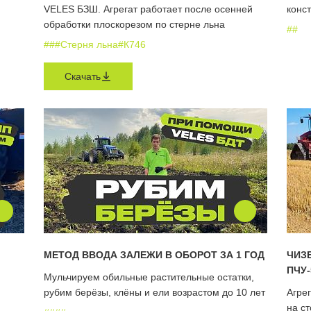
VELES БЗШ. Агрегат работает после осенней
конс
обработки плоскорезом по стерне льна
#
#
#
#
#Стерня льна
#К746
Скачать
МЕТОД ВВОДА ЗАЛЕЖИ В ОБОРОТ ЗА 1 ГОД
ЧИЗ
ПЧУ
Мульчируем обильные растительные остатки,
рубим берёзы, клёны и ели возрастом до 10 лет
Агрег
на ст