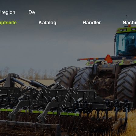
airegion
De
ptseite
Katalog
Händler
Nachr