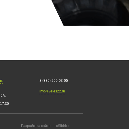
ns
8 (385) 250-03-05
info@veles22.ru
56А,
 17:30
Разработка сайта —
«Sibirix»