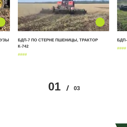
РУЗЫ
БДП-7 ПО СТЕРНЕ ПШЕНИЦЫ, ТРАКТОР
БДП-
К-742
#
#
#
#
#
#
#
#
01
02
03