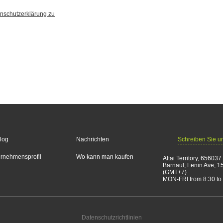
nschutzerklärung zu
Schreiben Sie u
log
Nachrichten
rnehmensprofil
Wo kann man kaufen
Altai Territory, 656037
Barnaul, Lenin Ave, 1
(GMT+7)
MON-FRI from 8:30 to
Datenschutzrichtlinien