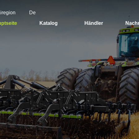
airegion
De
ptseite
Katalog
Händler
Nachr