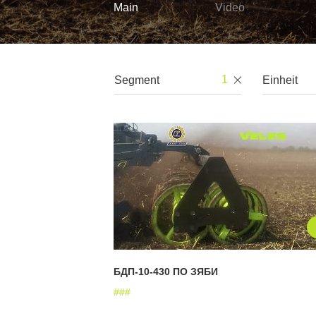
Main
Video
1
БДП-10-430 ПО ЗЯБИ
#
#
#