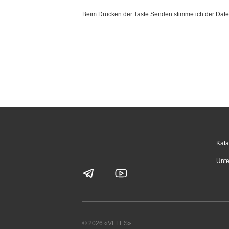
Beim Drücken der Taste Senden stimme ich der
Date
Kata
Unte
© 2026 «VELES»