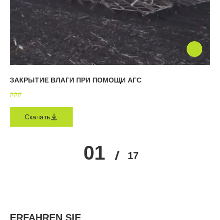
ЗАКРЫТИЕ ВЛАГИ ПРИ ПОМОЩИ АГС
#
#
#
Скачать
01
02
03
04
05
17
…
ERFAHREN SIE