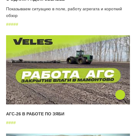
Показываем ситуацию в поле, работу агрегата и короткий
обзор
#
#
#
#
#
АГС-26 В РАБОТЕ ПО ЗЯБИ
#
#
#
#