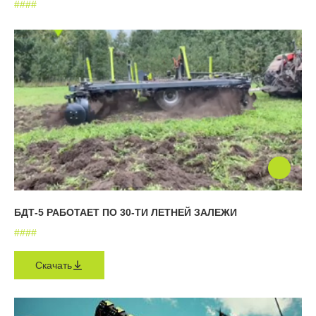
#
#
#
#
БДТ-5 РАБОТАЕТ ПО 30-ТИ ЛЕТНЕЙ ЗАЛЕЖИ
#
#
#
#
Скачать