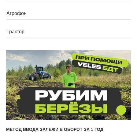
Культиваторы
Льготный лизинг
О КОМПАНИИ
Многооперационные агрегаты
Коммерческий лизинг
Глубокорыхлители
О нас
Экспортные программы
Агрегатные носители
Карьера
МЕТОД ВВОДА ЗАЛЕЖИ В ОБОРОТ ЗА 1 ГОД