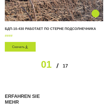
БДП-10-430 РАБОТАЕТ ПО СТЕРНЕ ПОДСОЛНЕЧНИКА
#
#
#
#
Скачать
01
02
03
04
05
17
…
ERFAHREN SIE
MEHR