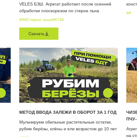
VELES БЗШ. Агрегат работает после осенней
конс
обработки плоскорезом по стерне льна
#
#
#
#
#Стерня льна
#К746
Скачать
МЕТОД ВВОДА ЗАЛЕЖИ В ОБОРОТ ЗА 1 ГОД
ЧИЗ
ПЧУ
Мульчируем обильные растительные остатки,
рубим берёзы, клёны и ели возрастом до 10 лет
Агрег
на ст