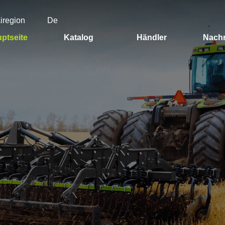
airegion
De
ptseite
Katalog
Händler
Nachr