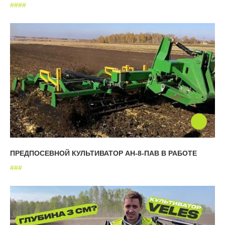
#
#
#
#
ПРЕДПОСЕВНОЙ КУЛЬТИВАТОР АН-8-ПАВ В РАБОТЕ
#
#
#