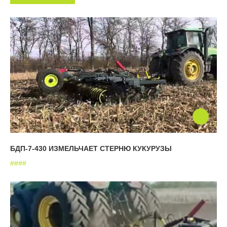
БДП-7-430 ИЗМЕЛЬЧАЕТ СТЕРНЮ КУКУРУЗЫ
#
#
#
#