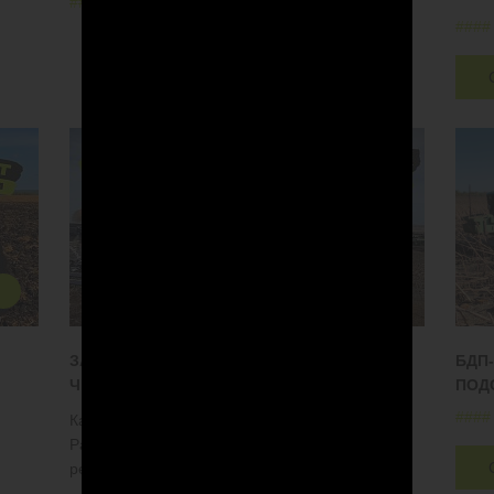
#
#
#
#
#
#
#
#
ЗАКРЫТИЕ ВЛАГИ БЗШ-18 ПО ПАДАЛИЦЕ
БДП-
ЧЕЧЕВИЦЫ
ПОД
#
#
#
#
Как шлейф-борона покажет себя в хозяйстве?
Работа в поле, обзор конструкции и оценка
результата