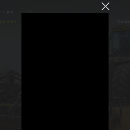
airegion
De
ptseite
Katalog
Händler
Nachr