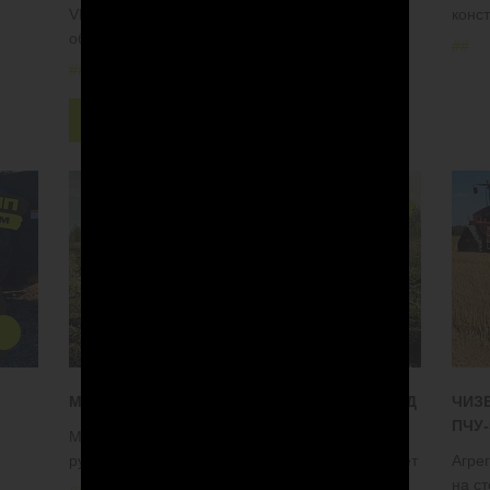
VELES БЗШ. Агрегат работает после осенней
конс
обработки плоскорезом по стерне льна
#
#
#
#
#Стерня льна
#К746
Скачать
МЕТОД ВВОДА ЗАЛЕЖИ В ОБОРОТ ЗА 1 ГОД
ЧИЗ
ПЧУ
Мульчируем обильные растительные остатки,
рубим берёзы, клёны и ели возрастом до 10 лет
Агрег
на ст