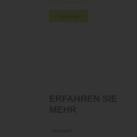
#
#
#Стерня гороха
Скачать
ERFAHREN SIE
MEHR
Vorname