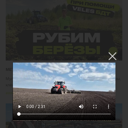
МЕТОД ВВОДА ЗАЛЕЖИ В ОБОРОТ ЗА 1 ГОД
Мульчируем обильные растительные остатки, рубим берёзы,
клёны и ели возрастом до 10 лет
#
#
#
#