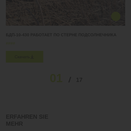
БДП-10-430 РАБОТАЕТ ПО СТЕРНЕ ПОДСОЛНЕЧНИКА
#
#
#
#
Скачать
01
02
03
04
05
17
…
ERFAHREN SIE
MEHR