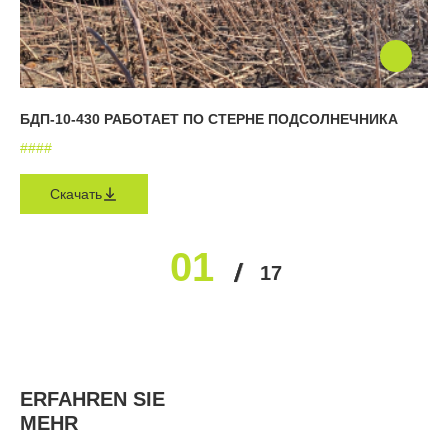
БДП-10-430 РАБОТАЕТ ПО СТЕРНЕ ПОДСОЛНЕЧНИКА
#
#
#
#
Скачать
01
02
03
04
05
17
…
ERFAHREN SIE
MEHR