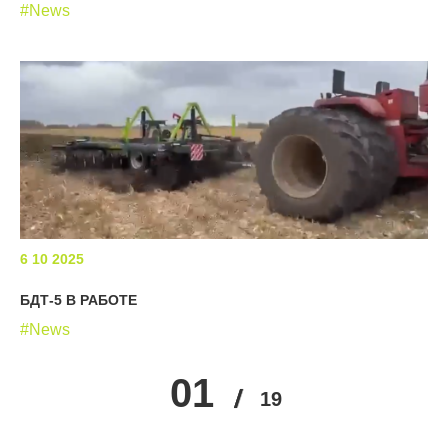
#News
6 10 2025
БДТ-5 В РАБОТЕ
#News
01
02
03
04
05
19
06
…