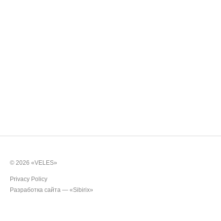
Rollers
Cultivators
Multipurpose units
Ploughs
Unit carriers
© 2026 «VELES»
Privacy Policy
Разработка сайта —
«Sibirix»