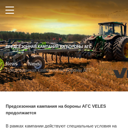
Altai Region
Ru
En
De
ПРЕДСЕЗОННАЯ КАМПАНИЯ НА БОРОНЫ АГС
News
News
HOME
Предсезонная кампания на бороны АГС
CATALOGUE
LOCAL DEALER
Disc Harrows
Предсезонная кампания на бороны АГС VELES
Spring harrows
NEWS
продолжается
Spike harrows
В рамках кампании действуют специальные условия на
ABOUT US