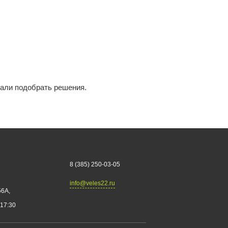
гали подобрать решения.
8 (385) 250-03-05
info@veles22.ru
56А,
 17:30