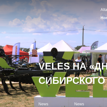
Alt
Ho
VELES НА «Д
СИБИРСКОГО
News
News