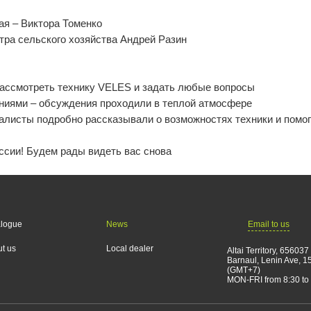
ая – Виктора Томенко
тра сельского хозяйства Андрей Разин
 рассмотреть технику VELES и задать любые вопросы
ниями – обсуждения проходили в теплой атмосфере
алисты подробно рассказывали о возможностях техники и помо
ссии! Будем рады видеть вас снова
Email to us
alogue
News
t us
Local dealer
Altai Territory, 656037
Barnaul, Lenin Ave, 1
(GMT+7)
MON-FRI from 8:30 to