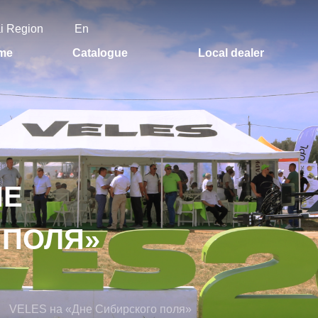
ai Region
En
me
Catalogue
Local dealer
НЕ
 ПОЛЯ»
VELES на «Дне Сибирского поля»