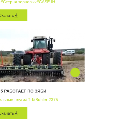
П
#Стерня зерновых
#CASE IH
Скачать
.5 РАБОТАЕТ ПО ЗЯБИ
ельные плуги
#ПЧ
#Buhler 2375
Скачать