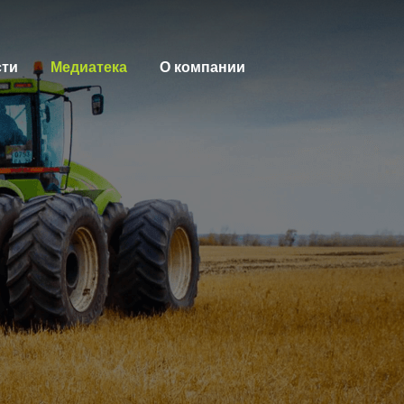
сти
Медиатека
О компании