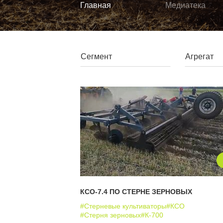
Главная
Медиатека
КСО-7.4 ПО СТЕРНЕ ЗЕРНОВЫХ
#Стерневые культиваторы
#КСО
#Стерня зерновых
#К-700