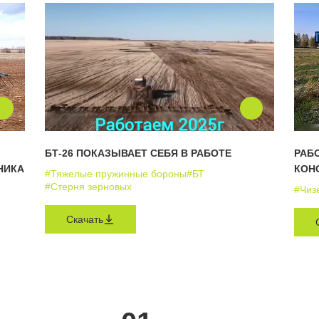
БТ-26 ПОКАЗЫВАЕТ СЕБЯ В РАБОТЕ
РАБО
НИКА
КОН
#Тяжелые пружинные бороны
#БТ
#Стерня зерновых
#Чиз
Скачать