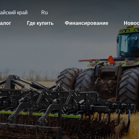
айский край
Ru
алог
Где купить
Финансирование
Ново