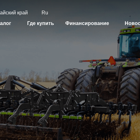
айский край
Ru
алог
Где купить
Финансирование
Ново