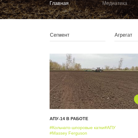
Главная
Медиатека
АПУ-14 В РАБОТЕ
#Кольчато-шпоровые катки
#АПУ
#Massey Ferguson