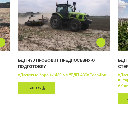
БДП-430 ПРОВОДИТ ПРЕДПОСЕВНУЮ
БДП-
ПОДГОТОВКУ
СТЕ
#Дисковые бороны 430 мм
#БДП-430
#Zoomlion
#Дис
#Сте
#Уль
Скачать