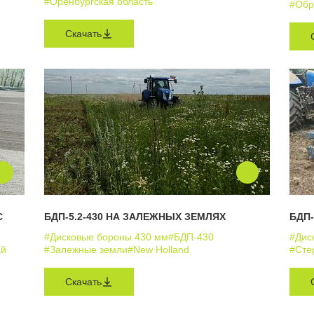
#Оренбургская область
#Обр
Скачать
С
БДП-5.2-430 НА ЗАЛЕЖНЫХ ЗЕМЛЯХ
БДП-
#Дисковые бороны 430 мм
#БДП-430
#Дис
ай
#Залежные земли
#New Holland
#Сте
Скачать