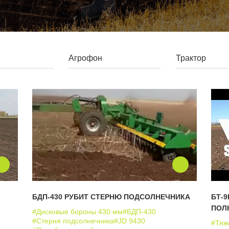
БДП-430 РУБИТ СТЕРНЮ ПОДСОЛНЕЧНИКА
БТ-
ПОЛ
#Дисковые бороны 430 мм
#БДП-430
#Стерня подсолнечника
#JD 9430
#Тяж