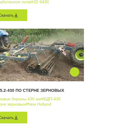
аботанное поле
#JD 8430
Скачать
5.2-430 ПО СТЕРНЕ ЗЕРНОВЫХ
ковые бороны 430 мм
#БДП-430
рня зерновых
#New Holland
Скачать