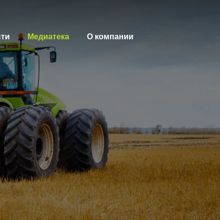
сти
Медиатека
О компании