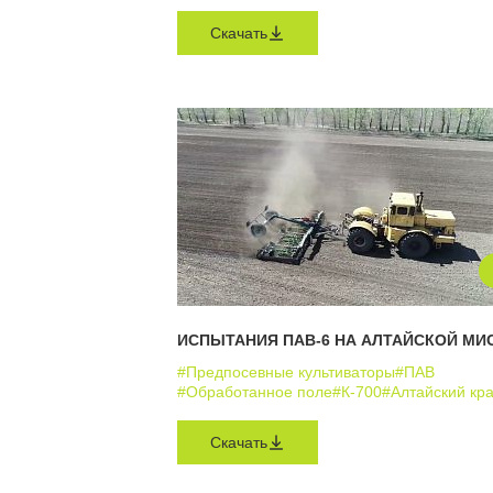
Скачать
ИСПЫТАНИЯ ПАВ-6 НА АЛТАЙСКОЙ МИ
#Предпосевные культиваторы
#ПАВ
#Обработанное поле
#К-700
#Алтайский кр
Скачать