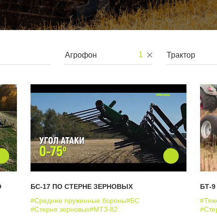
1
О
БС-17 ПО СТЕРНЕ ЗЕРНОВЫХ
БТ-
#Средние пружинные бороны
#БС
#Тяж
#Стерня зерновых
#МТЗ-82
#Сте