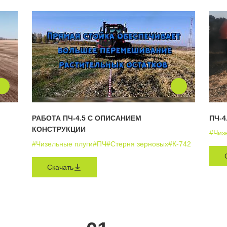
РАБОТА ПЧ-4.5 С ОПИСАНИЕМ
ПЧ-4
КОНСТРУКЦИИ
#Чиз
#Чизельные плуги
#ПЧ
#Стерня зерновых
#К-742
Скачать