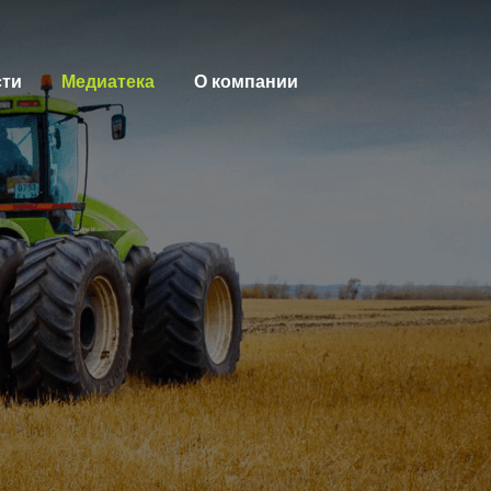
сти
Медиатека
О компании