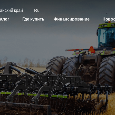
айский край
Ru
алог
Где купить
Финансирование
Ново