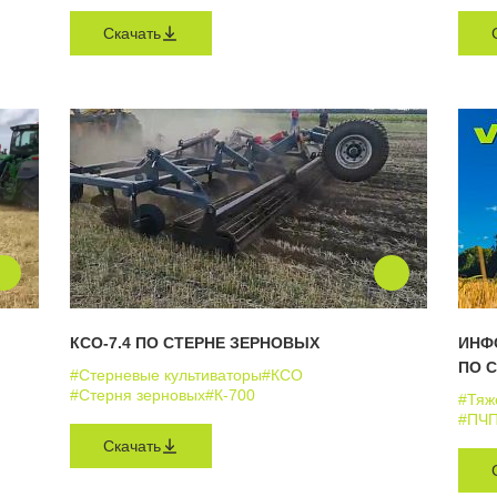
Скачать
КСО-7.4 ПО СТЕРНЕ ЗЕРНОВЫХ
ИНФ
ПО 
#Стерневые культиваторы
#КСО
#Стерня зерновых
#К-700
#Тяж
#ПЧ
Скачать