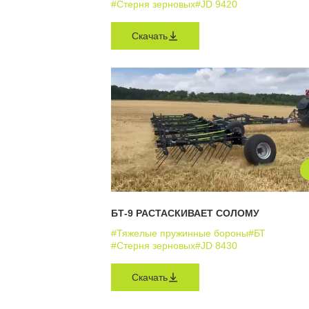
#Стерня зерновых
#JD 9420
Скачать
БТ-9 РАСТАСКИВАЕТ СОЛОМУ
#Тяжелые пружинные бороны
#БТ
#Стерня зерновых
#JD 8430
Скачать