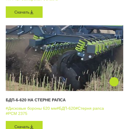
Скачать
БДП-6-620 НА СТЕРНЕ РАПСА
#Дисковые бороны 620 мм
#БДП-620
#Стерня рапса
#РСМ 2375
Скачать