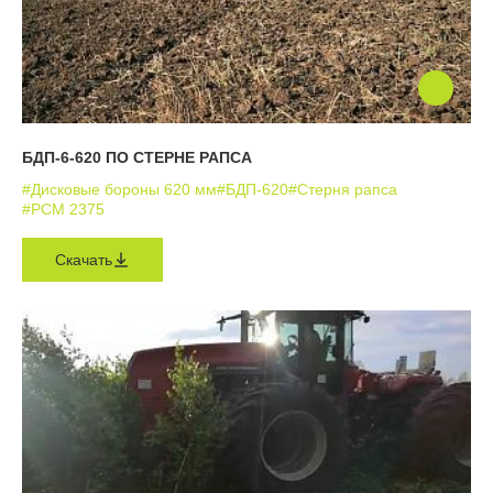
БДП-6-620 ПО СТЕРНЕ РАПСА
#Дисковые бороны 620 мм
#БДП-620
#Стерня рапса
#РСМ 2375
Скачать