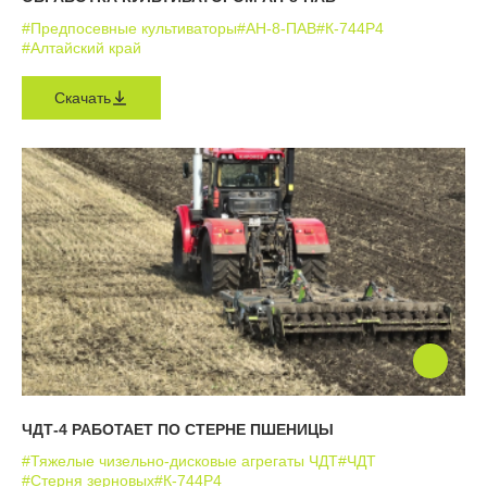
#Предпосевные культиваторы
#АН-8-ПАВ
#К-744Р4
#Алтайский край
Скачать
ЧДТ-4 РАБОТАЕТ ПО СТЕРНЕ ПШЕНИЦЫ
#Тяжелые чизельно-дисковые агрегаты ЧДТ
#ЧДТ
#Стерня зерновых
#К-744Р4