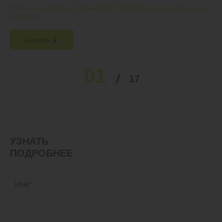
#Дисковые бороны 430 мм
#БДП-430
#Стерня подсолнечника
#JD 8430
Скачать
01
02
03
04
05
17
…
УЗНАТЬ
ПОДРОБНЕЕ
Имя