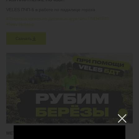
VELES ПЧП-6 в работе по падалице гороха
#Тяжелые чизельно-дисковые агрегаты ПЧП
#ПЧП
#New Holland
Скачать
МЕТОД ВВОДА ЗАЛЕЖИ В ОБОРОТ ЗА 1 ГОД