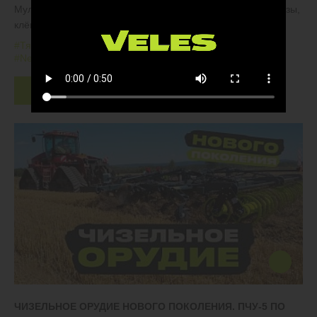
Мульчируем обильные растительные остатки, рубим берёзы,
клёны и ели возрастом до 10 лет
#Тяжелые дисковые бороны
#БДТ
#Залежные земли
#New Holland
Скачать
ЧИЗЕЛЬНОЕ ОРУДИЕ НОВОГО ПОКОЛЕНИЯ. ПЧУ-5 ПО