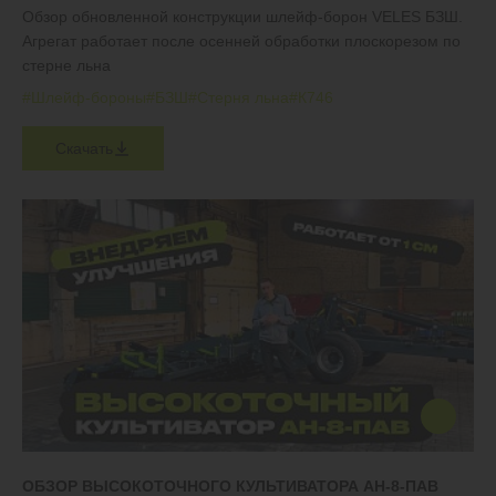
Обзор обновленной конструкции шлейф-борон VELES БЗШ.
Агрегат работает после осенней обработки плоскорезом по
стерне льна
#Шлейф-бороны
#БЗШ
#Стерня льна
#К746
Скачать
ОБЗОР ВЫСОКОТОЧНОГО КУЛЬТИВАТОРА АН-8-ПАВ