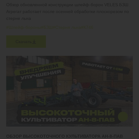
Обзор обновленной конструкции шлейф-борон VELES БЗШ.
Агрегат работает после осенней обработки плоскорезом по
стерне льна
#Шлейф-бороны
#БЗШ
#Стерня льна
#К746
Скачать
ОБЗОР ВЫСОКОТОЧНОГО КУЛЬТИВАТОРА АН-8-ПАВ