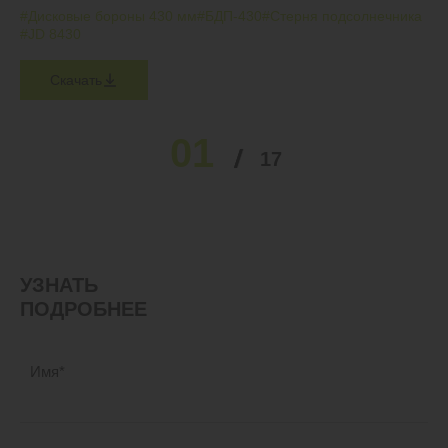
#Дисковые бороны 430 мм
#БДП-430
#Стерня подсолнечника
#JD 8430
Скачать
01
02
03
04
05
17
…
УЗНАТЬ
ПОДРОБНЕЕ
Имя