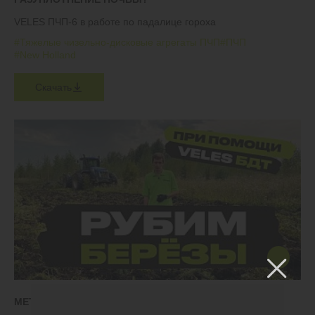
VELES ПЧП-6 в работе по падалице гороха
#Тяжелые чизельно-дисковые агрегаты ПЧП
#ПЧП
#New Holland
Скачать
МЕТОД ВВОДА ЗАЛЕЖИ В ОБОРОТ ЗА 1 ГОД