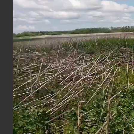
#Тяжелые чизельно-дисковые агрегаты ПЧ
#ПЧП
#New Holland
Скачать
ОСНОВНАЯ ОБРАБОТКА БДТ-5 В
СВЕРДЛОВСКОЙ ОБЛАСТИ
На поле присутствует большое количество
растительных остатков. Хозяйство выбрало
тяжелый дискатор вместо плуга