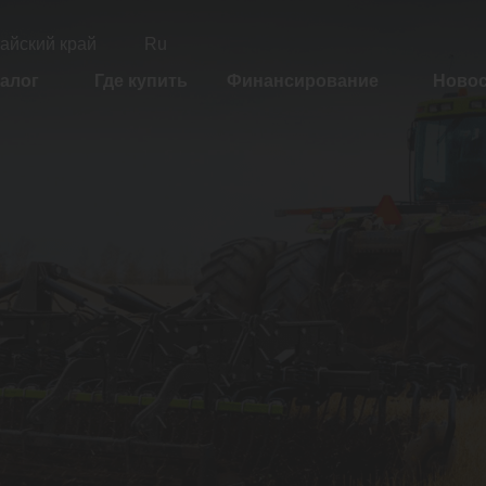
айский край
Ru
алог
Где купить
Финансирование
Ново