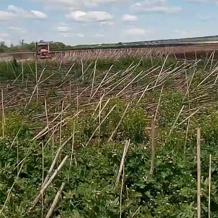
П
#Тяжелые дисковые бороны
#БДТ
#Залежные земли
#New Holland
#Глу
#РСМ
Скачать
ЗАКРЫТИЕ ВЛАГИ БЗШ-18 ПО ПАДАЛИЦЕ
БДП-
ЧЕЧЕВИЦЫ
ПОД
#Дис
Как шлейф-борона покажет себя в хозяйстве?
#Сте
Работа в поле, обзор конструкции и оценка
результата