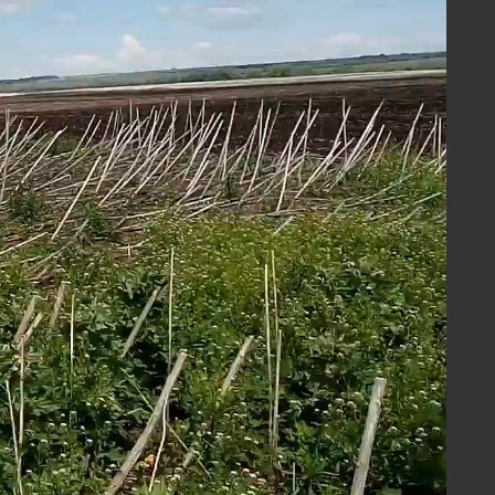
бокорыхлители
#ПЧУ
#Стерня зерновых
 3435
Скачать
10-430 РАБОТАЕТ ПО СТЕРНЕ
СОЛНЕЧНИКА
ковые бороны 430 мм
#БДП-430
рня подсолнечника
#JD 8430