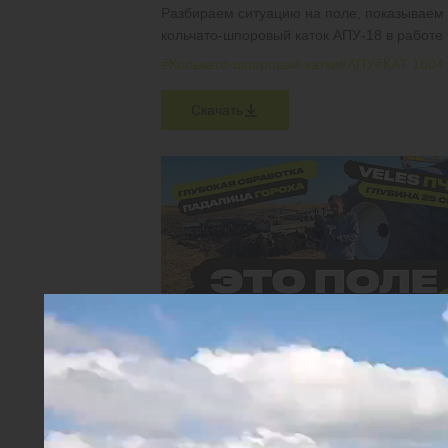
Разбираем ситуацию на поле, показываем
кольчато-шпоровый каток АПУ-18 в работе
#Кольчато-шпоровые катки
#АПУ
#КАТ 1804
Скачать
КАК ПРАВИЛЬНО ПРОВЕСТИ ГЛУБОКОЕ
РАЗУПЛОТНЕНИЕ ПОЧВЫ?
VELES ПЧП-6 в работе по падалице гороха