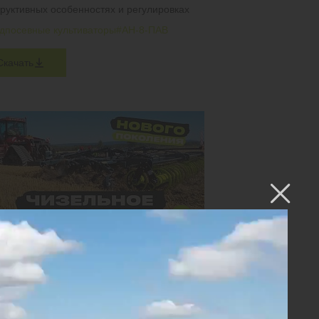
труктивных особенностях и регулировках
дпосевные культиваторы
#АН-8-ПАВ
Скачать
ЕЛЬНОЕ ОРУДИЕ НОВОГО ПОКОЛЕНИЯ.
-5 ПО СТЕРНЕ ЗЕРНОВЫХ
ат работает в двух вариантах: с лемехами
ойках и без них. Посмотрите на результат