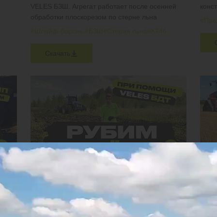
VELES БЗШ. Агрегат работает после осенней
конс
обработки плоскорезом по стерне льна
#Пре
#Шлейф-бороны
#БЗШ
#Стерня льна
#К746
Скачать
МЕТОД ВВОДА ЗАЛЕЖИ В ОБОРОТ ЗА 1 ГОД
ЧИЗ
ПЧУ
Мульчируем обильные растительные остатки,
рубим берёзы, клёны и ели возрастом до 10 лет
Агрег
на ст