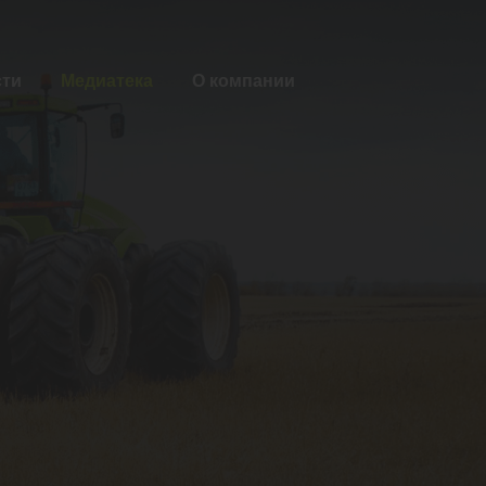
сти
Медиатека
О компании