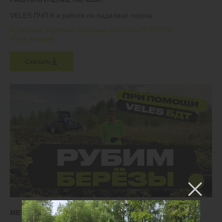
VELES ПЧП-6 в работе по падалице гороха
#Тяжелые чизельно-дисковые агрегаты ПЧП
#ПЧП
#New Holland
Скачать
МЕТОД ВВОДА ЗАЛЕЖИ В ОБОРОТ ЗА 1 ГОД