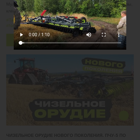
Мульчируем обильные растительные остатки, рубим берёзы,
клёны и ели возрастом до 10 лет
#Тяжелые дисковые бороны
#БДТ
#Залежные земли
#New Holland
Скачать
ЧИЗЕЛЬНОЕ ОРУДИЕ НОВОГО ПОКОЛЕНИЯ. ПЧУ-5 ПО