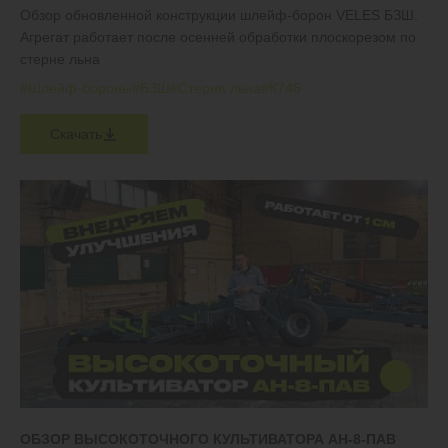
Обзор обновленной конструкции шлейф-борон VELES БЗШ.
Агрегат работает после осенней обработки плоскорезом по
стерне льна
#Шлейф-бороны
#БЗШ
#Стерня льна
#К746
Скачать
ОБЗОР ВЫСОКОТОЧНОГО КУЛЬТИВАТОРА АН-8-ПАВ