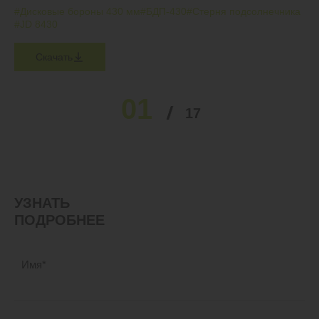
#Дисковые бороны 430 мм
#БДП-430
#Стерня подсолнечника
#JD 8430
Скачать
01
02
03
04
05
17
…
УЗНАТЬ
ПОДРОБНЕЕ
Имя