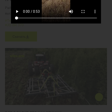
Работа тяжелой дисковой бороны VELES БДТ в условиях
высокой влажности
#Тяжелые дисковые бороны
#БДТ
#Стерня подсолнечника
#JD 8R 370
Скачать