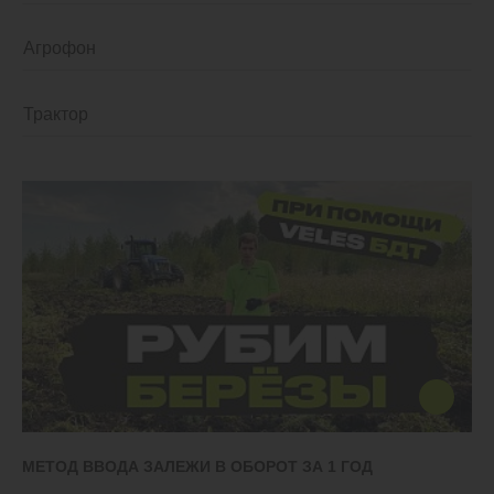
Культиваторы
Льготный лизинг
О КОМПАНИИ
Многооперационные агрегаты
Коммерческий лизинг
Глубокорыхлители
О нас
Экспортные программы
Агрегатные носители
Карьера
МЕТОД ВВОДА ЗАЛЕЖИ В ОБОРОТ ЗА 1 ГОД