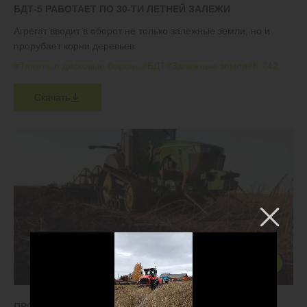
БДТ-5 РАБОТАЕТ ПО 30-ТИ ЛЕТНЕЙ ЗАЛЕЖИ
Агрегат вводит в оборот не только залежные земли, но и
прорубает корни деревьев
#Тяжелые дисковые бороны
#БДТ
#Залежные земли
#К-742
Скачать
ПРОХОД БДТ ПО ОСЕННЕМУ ПОДСОЛНЕЧНИКУ