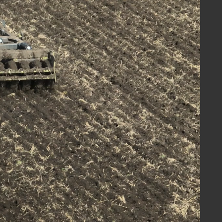
бокорыхлители
#ПЧУ
#Стерня зерновых
 3435
Скачать
10-430 РАБОТАЕТ ПО СТЕРНЕ
СОЛНЕЧНИКА
ковые бороны 430 мм
#БДП-430
рня подсолнечника
#JD 8430