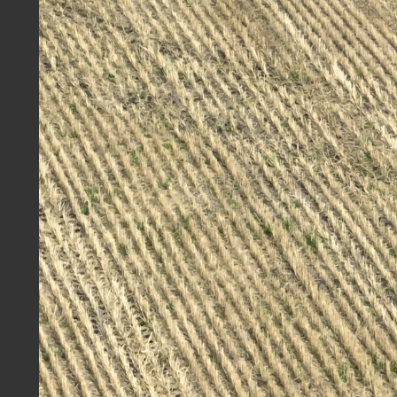
#Тяжелые чизельно-дисковые агрегаты ПЧ
#ПЧП
#New Holland
Скачать
ОСНОВНАЯ ОБРАБОТКА БДТ-5 В
СВЕРДЛОВСКОЙ ОБЛАСТИ
На поле присутствует большое количество
растительных остатков. Хозяйство выбрало
тяжелый дискатор вместо плуга