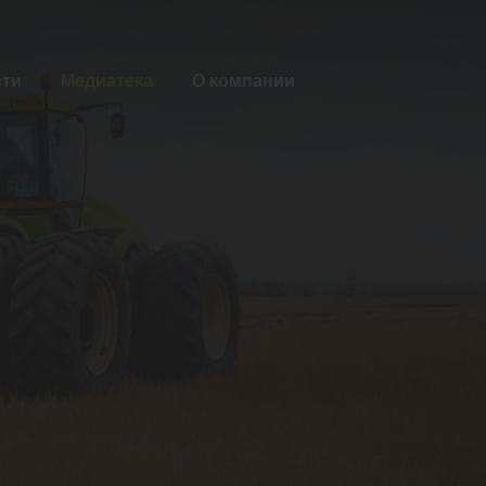
сти
Медиатека
О компании