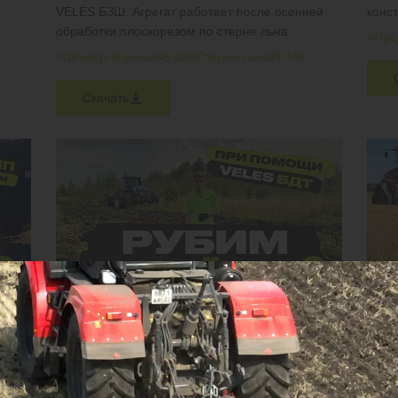
VELES БЗШ. Агрегат работает после осенней
конс
обработки плоскорезом по стерне льна
#Пре
#Шлейф-бороны
#БЗШ
#Стерня льна
#К746
Скачать
МЕТОД ВВОДА ЗАЛЕЖИ В ОБОРОТ ЗА 1 ГОД
ЧИЗ
ПЧУ
Мульчируем обильные растительные остатки,
рубим берёзы, клёны и ели возрастом до 10 лет
Агрег
на ст