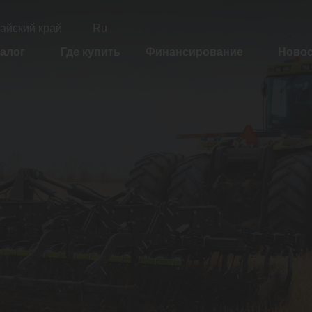
айский край
Ru
алог
Где купить
Финансирование
Ново