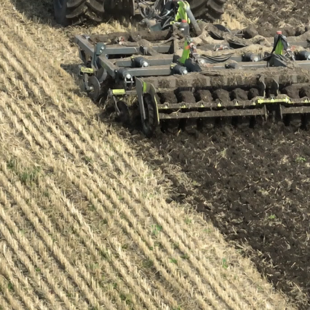
П
#Тяжелые дисковые бороны
#БДТ
#Залежные земли
#New Holland
#Глу
#РСМ
Скачать
ЗАКРЫТИЕ ВЛАГИ БЗШ-18 ПО ПАДАЛИЦЕ
БДП-
ЧЕЧЕВИЦЫ
ПОД
#Дис
Как шлейф-борона покажет себя в хозяйстве?
#Сте
Работа в поле, обзор конструкции и оценка
результата