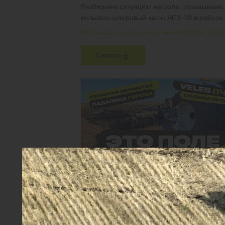
Разбираем ситуацию на поле, показываем
кольчато-шпоровый каток АПУ-18 в работе
#Кольчато-шпоровые катки
#АПУ
#КАТ 1804
Скачать
КАК ПРАВИЛЬНО ПРОВЕСТИ ГЛУБОКОЕ
РАЗУПЛОТНЕНИЕ ПОЧВЫ?
VELES ПЧП-6 в работе по падалице гороха