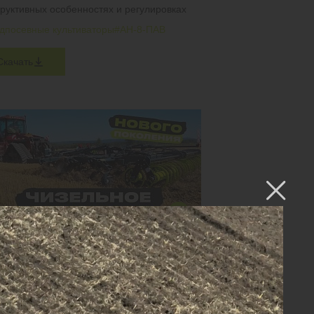
труктивных особенностях и регулировках
дпосевные культиваторы
#АН-8-ПАВ
Скачать
ЕЛЬНОЕ ОРУДИЕ НОВОГО ПОКОЛЕНИЯ.
-5 ПО СТЕРНЕ ЗЕРНОВЫХ
ат работает в двух вариантах: с лемехами
ойках и без них. Посмотрите на результат