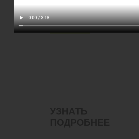
#Тяжелые дисковые бороны
#БДТ
#Стерня гороха
Скачать
УЗНАТЬ
ПОДРОБНЕЕ