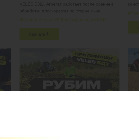
VELES БЗШ. Агрегат работает после осенней
конс
обработки плоскорезом по стерне льна
#Пре
#Шлейф-бороны
#БЗШ
#Стерня льна
#К746
Скачать
МЕТОД ВВОДА ЗАЛЕЖИ В ОБОРОТ ЗА 1 ГОД
ЧИЗ
ПЧУ
Мульчируем обильные растительные остатки,
рубим берёзы, клёны и ели возрастом до 10 лет
Агрег
на ст