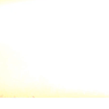
П
#Тяжелые дисковые бороны
#БДТ
#Залежные земли
#New Holland
#Глу
#РСМ
Скачать
ЗАКРЫТИЕ ВЛАГИ БЗШ-18 ПО ПАДАЛИЦЕ
БДП-
ЧЕЧЕВИЦЫ
ПОД
#Дис
Как шлейф-борона покажет себя в хозяйстве?
#Сте
Работа в поле, обзор конструкции и оценка
результата