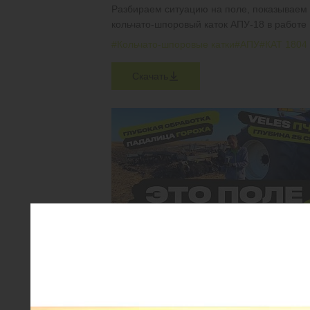
Разбираем ситуацию на поле, показываем
кольчато-шпоровый каток АПУ-18 в работе
#Кольчато-шпоровые катки
#АПУ
#КАТ 1804
Скачать
КАК ПРАВИЛЬНО ПРОВЕСТИ ГЛУБОКОЕ
РАЗУПЛОТНЕНИЕ ПОЧВЫ?
VELES ПЧП-6 в работе по падалице гороха