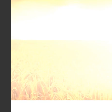
#Тяжелые чизельно-дисковые агрегаты ПЧ
#ПЧП
#New Holland
Скачать
ОСНОВНАЯ ОБРАБОТКА БДТ-5 В
СВЕРДЛОВСКОЙ ОБЛАСТИ
На поле присутствует большое количество
растительных остатков. Хозяйство выбрало
тяжелый дискатор вместо плуга