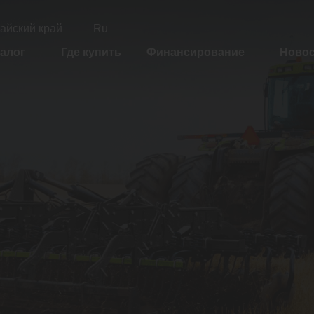
айский край
Ru
алог
Где купить
Финансирование
Ново