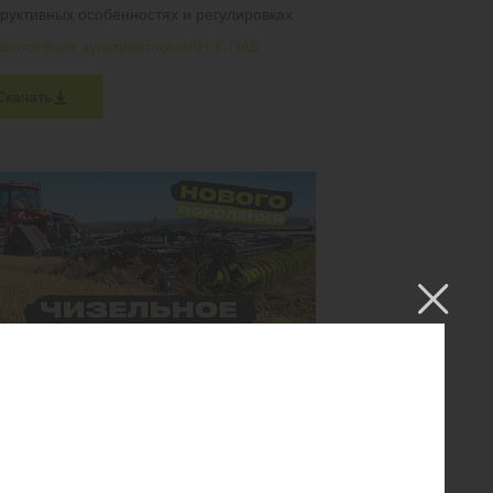
труктивных особенностях и регулировках
дпосевные культиваторы
#АН-8-ПАВ
Скачать
ЕЛЬНОЕ ОРУДИЕ НОВОГО ПОКОЛЕНИЯ.
-5 ПО СТЕРНЕ ЗЕРНОВЫХ
ат работает в двух вариантах: с лемехами
ойках и без них. Посмотрите на результат