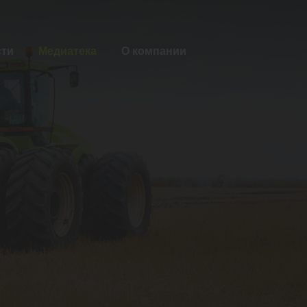
сти
Медиатека
О компании