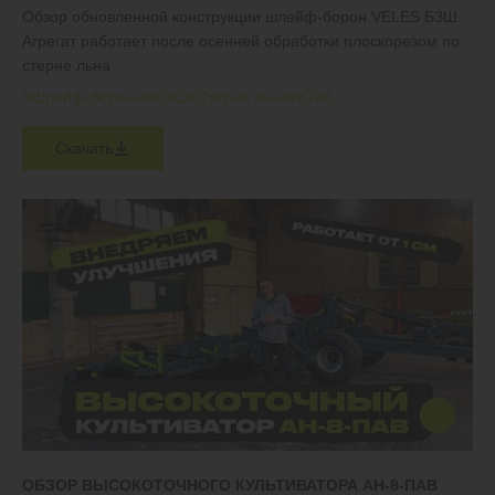
Обзор обновленной конструкции шлейф-борон VELES БЗШ.
Агрегат работает после осенней обработки плоскорезом по
стерне льна
#Шлейф-бороны
#БЗШ
#Стерня льна
#К746
Скачать
ОБЗОР ВЫСОКОТОЧНОГО КУЛЬТИВАТОРА АН-8-ПАВ