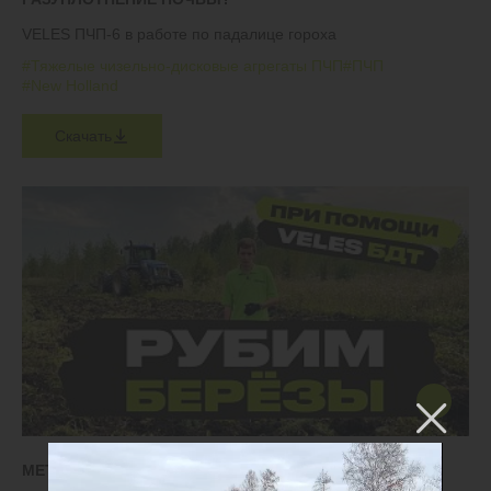
VELES ПЧП-6 в работе по падалице гороха
#Тяжелые чизельно-дисковые агрегаты ПЧП
#ПЧП
#New Holland
Скачать
МЕТОД ВВОДА ЗАЛЕЖИ В ОБОРОТ ЗА 1 ГОД