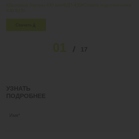
#Дисковые бороны 430 мм
#БДП-430
#Стерня подсолнечника
#JD 8430
Скачать
01
02
03
04
05
17
…
УЗНАТЬ
ПОДРОБНЕЕ
Имя