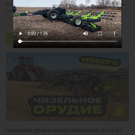
Мульчируем обильные растительные остатки, рубим берёзы,
клёны и ели возрастом до 10 лет
#Тяжелые дисковые бороны
#БДТ
#Залежные земли
#New Holland
Скачать
ЧИЗЕЛЬНОЕ ОРУДИЕ НОВОГО ПОКОЛЕНИЯ. ПЧУ-5 ПО