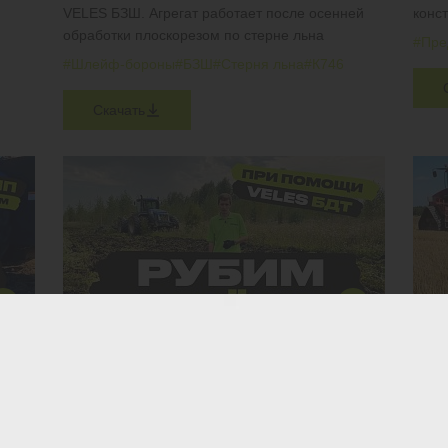
VELES БЗШ. Агрегат работает после осенней
конс
обработки плоскорезом по стерне льна
#Пре
#Шлейф-бороны
#БЗШ
#Стерня льна
#К746
Скачать
МЕТОД ВВОДА ЗАЛЕЖИ В ОБОРОТ ЗА 1 ГОД
ЧИЗ
ПЧУ
Мульчируем обильные растительные остатки,
рубим берёзы, клёны и ели возрастом до 10 лет
Агрег
на ст