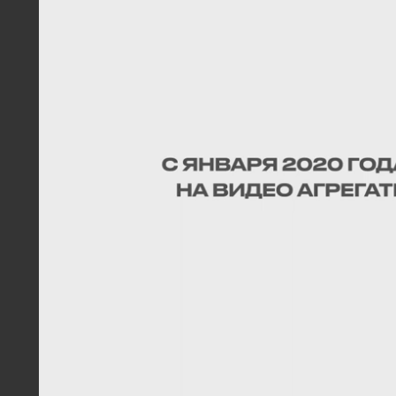
#Тяжелые чизельно-дисковые агрегаты ПЧ
#ПЧП
#New Holland
Скачать
ОСНОВНАЯ ОБРАБОТКА БДТ-5 В
СВЕРДЛОВСКОЙ ОБЛАСТИ
На поле присутствует большое количество
растительных остатков. Хозяйство выбрало
тяжелый дискатор вместо плуга