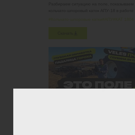
Разбираем ситуацию на поле, показываем
кольчато-шпоровый каток АПУ-18 в работе
#Кольчато-шпоровые катки
#АПУ
#КАТ 1804
Скачать
КАК ПРАВИЛЬНО ПРОВЕСТИ ГЛУБОКОЕ
РАЗУПЛОТНЕНИЕ ПОЧВЫ?
VELES ПЧП-6 в работе по падалице гороха