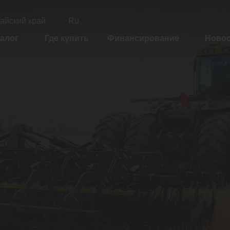
айский край
Ru
алог
Где купить
Финансирование
Ново