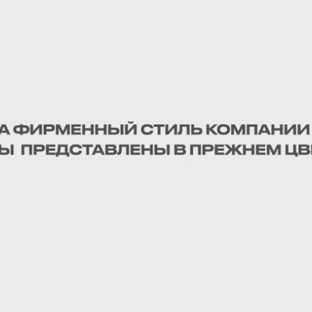
П
#Тяжелые дисковые бороны
#БДТ
#Залежные земли
#New Holland
#Глу
#РСМ
Скачать
ЗАКРЫТИЕ ВЛАГИ БЗШ-18 ПО ПАДАЛИЦЕ
БДП-
ЧЕЧЕВИЦЫ
ПОД
#Дис
Как шлейф-борона покажет себя в хозяйстве?
#Сте
Работа в поле, обзор конструкции и оценка
результата