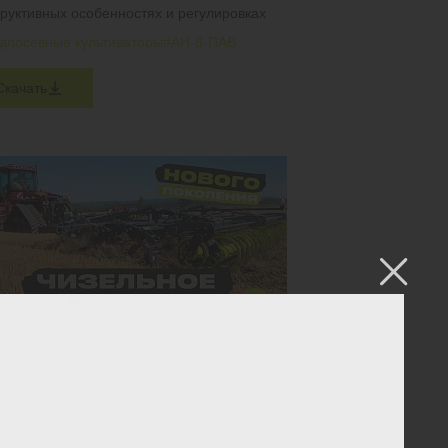
труктивных особенностях и регулировках
дпосевные культиваторы
#АН-8-ПАВ
Скачать
ЕЛЬНОЕ ОРУДИЕ НОВОГО ПОКОЛЕНИЯ.
-5 ПО СТЕРНЕ ЗЕРНОВЫХ
ат работает в двух вариантах: с лемехами
ойках и без них. Посмотрите на результат