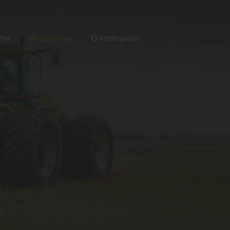
сти
Медиатека
О компании