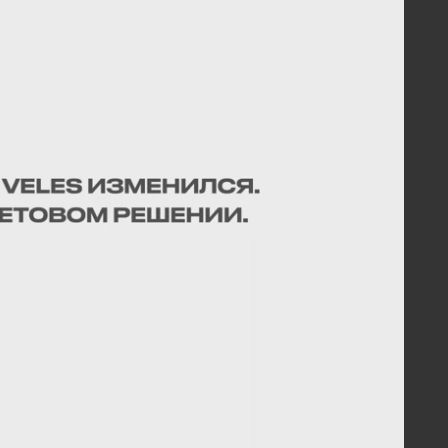
бокорыхлители
#ПЧУ
#Стерня зерновых
 3435
Скачать
10-430 РАБОТАЕТ ПО СТЕРНЕ
СОЛНЕЧНИКА
ковые бороны 430 мм
#БДП-430
рня подсолнечника
#JD 8430