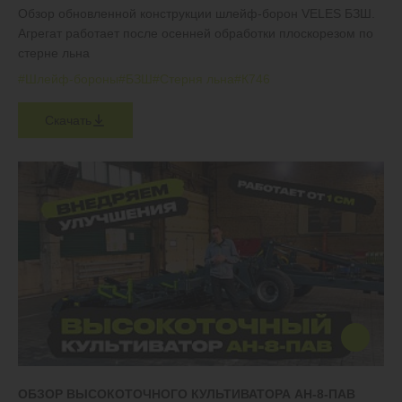
Обзор обновленной конструкции шлейф-борон VELES БЗШ.
Агрегат работает после осенней обработки плоскорезом по
стерне льна
#Шлейф-бороны
#БЗШ
#Стерня льна
#К746
Скачать
ОБЗОР ВЫСОКОТОЧНОГО КУЛЬТИВАТОРА АН-8-ПАВ