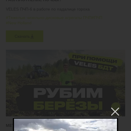
VELES ПЧП-6 в работе по падалице гороха
#Тяжелые чизельно-дисковые агрегаты ПЧП
#ПЧП
#New Holland
Скачать
МЕТОД ВВОДА ЗАЛЕЖИ В ОБОРОТ ЗА 1 ГОД