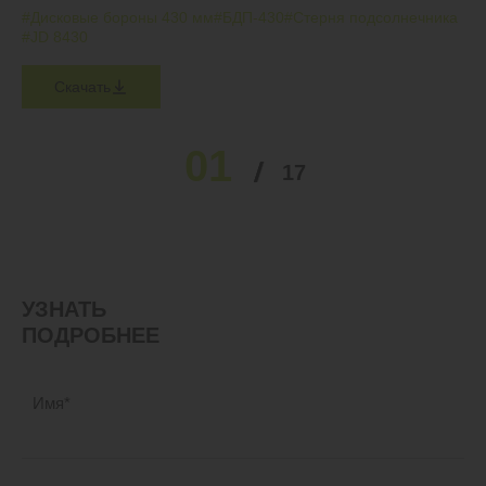
#Дисковые бороны 430 мм
#БДП-430
#Стерня подсолнечника
#JD 8430
Скачать
01
02
03
04
05
17
…
УЗНАТЬ
ПОДРОБНЕЕ
Имя