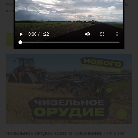
Мульчируем обильные растительные остатки, рубим берёзы,
клёны и ели возрастом до 10 лет
#Тяжелые дисковые бороны
#БДТ
#Залежные земли
#New Holland
Скачать
ЧИЗЕЛЬНОЕ ОРУДИЕ НОВОГО ПОКОЛЕНИЯ. ПЧУ-5 ПО