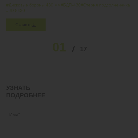
#Дисковые бороны 430 мм
#БДП-430
#Стерня подсолнечника
#JD 8430
Скачать
01
02
03
04
05
17
…
УЗНАТЬ
ПОДРОБНЕЕ
Имя