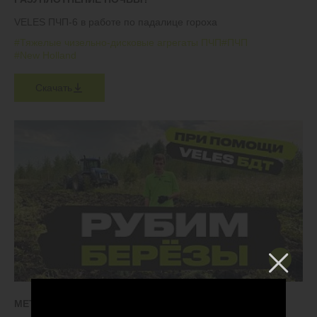
VELES ПЧП-6 в работе по падалице гороха
#Тяжелые чизельно-дисковые агрегаты ПЧП
#ПЧП
#New Holland
Скачать
МЕТОД ВВОДА ЗАЛЕЖИ В ОБОРОТ ЗА 1 ГОД