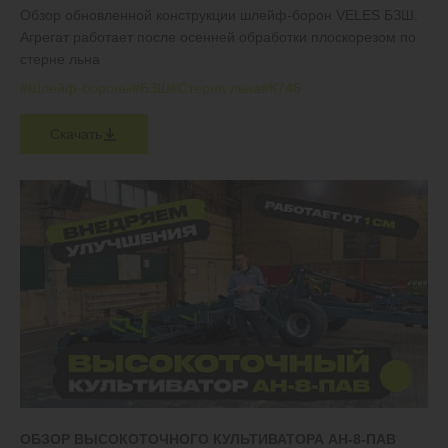
Обзор обновленной конструкции шлейф-борон VELES БЗШ.
Агрегат работает после осенней обработки плоскорезом по
стерне льна
#Шлейф-бороны
#БЗШ
#Стерня льна
#К746
Скачать
ОБЗОР ВЫСОКОТОЧНОГО КУЛЬТИВАТОРА АН-8-ПАВ