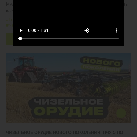
Мульчируем обильные растительные остатки, рубим берёзы,
клёны и ели возрастом до 10 лет
#Тяжелые дисковые бороны
#БДТ
#Залежные земли
#New Holland
Скачать
ЧИЗЕЛЬНОЕ ОРУДИЕ НОВОГО ПОКОЛЕНИЯ. ПЧУ-5 ПО