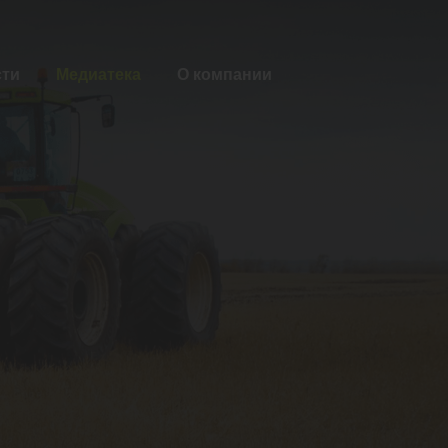
сти
Медиатека
О компании