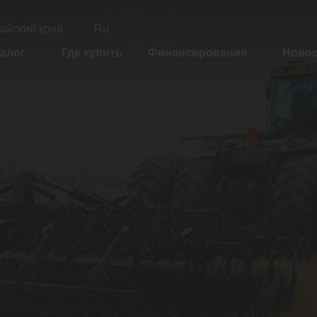
айский край
Ru
алог
Где купить
Финансирование
Ново