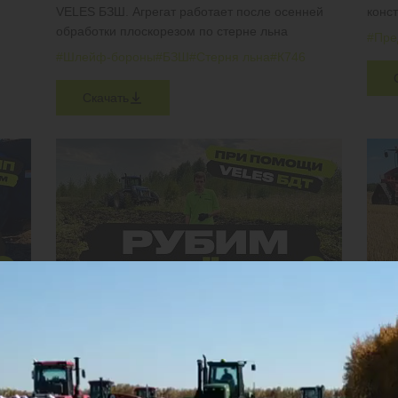
VELES БЗШ. Агрегат работает после осенней
конс
обработки плоскорезом по стерне льна
#Пре
#Шлейф-бороны
#БЗШ
#Стерня льна
#К746
Скачать
МЕТОД ВВОДА ЗАЛЕЖИ В ОБОРОТ ЗА 1 ГОД
ЧИЗ
ПЧУ
Мульчируем обильные растительные остатки,
рубим берёзы, клёны и ели возрастом до 10 лет
Агрег
на ст