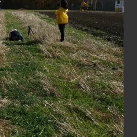
бокорыхлители
#ПЧУ
#Стерня зерновых
 3435
Скачать
10-430 РАБОТАЕТ ПО СТЕРНЕ
СОЛНЕЧНИКА
ковые бороны 430 мм
#БДП-430
рня подсолнечника
#JD 8430