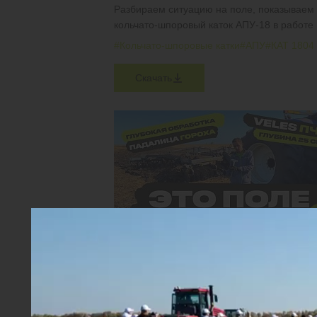
Разбираем ситуацию на поле, показываем
кольчато-шпоровый каток АПУ-18 в работе
#Кольчато-шпоровые катки
#АПУ
#КАТ 1804
Скачать
КАК ПРАВИЛЬНО ПРОВЕСТИ ГЛУБОКОЕ
РАЗУПЛОТНЕНИЕ ПОЧВЫ?
VELES ПЧП-6 в работе по падалице гороха