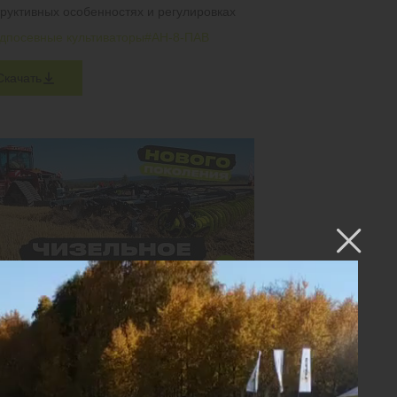
труктивных особенностях и регулировках
дпосевные культиваторы
#АН-8-ПАВ
Скачать
ЕЛЬНОЕ ОРУДИЕ НОВОГО ПОКОЛЕНИЯ.
-5 ПО СТЕРНЕ ЗЕРНОВЫХ
ат работает в двух вариантах: с лемехами
ойках и без них. Посмотрите на результат