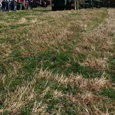
П
#Тяжелые дисковые бороны
#БДТ
#Залежные земли
#New Holland
#Глу
#РСМ
Скачать
ЗАКРЫТИЕ ВЛАГИ БЗШ-18 ПО ПАДАЛИЦЕ
БДП-
ЧЕЧЕВИЦЫ
ПОД
#Дис
Как шлейф-борона покажет себя в хозяйстве?
#Сте
Работа в поле, обзор конструкции и оценка
результата