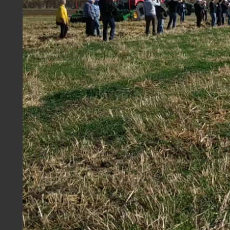
#Тяжелые чизельно-дисковые агрегаты ПЧ
#ПЧП
#New Holland
Скачать
ОСНОВНАЯ ОБРАБОТКА БДТ-5 В
СВЕРДЛОВСКОЙ ОБЛАСТИ
На поле присутствует большое количество
растительных остатков. Хозяйство выбрало
тяжелый дискатор вместо плуга