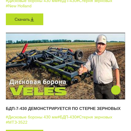
#Дисковые бороны 430 мм
#БДП-430
#Стерня зерновых
#New Holland
Скачать
БДП-7-430 ДЕМОНСТРИРУЕТСЯ ПО СТЕРНЕ ЗЕРНОВЫХ
#Дисковые бороны 430 мм
#БДП-430
#Стерня зерновых
#МТЗ-3522