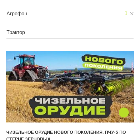
Культиваторы
Льготный лизинг
1
О КОМПАНИИ
Многооперационные агрегаты
Коммерческий лизинг
Глубокорыхлители
О нас
Экспортные программы
Агрегатные носители
Карьера
ЧИЗЕЛЬНОЕ ОРУДИЕ НОВОГО ПОКОЛЕНИЯ. ПЧУ-5 ПО
СТЕРНЕ ЗЕРНОВЫХ